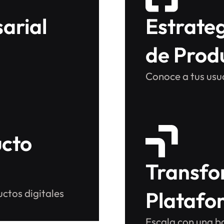
arial
Estrateg
de Prod
Conoce a tus usua
ucto
Transfo
tos digitales
Platafo
Escala con una ba