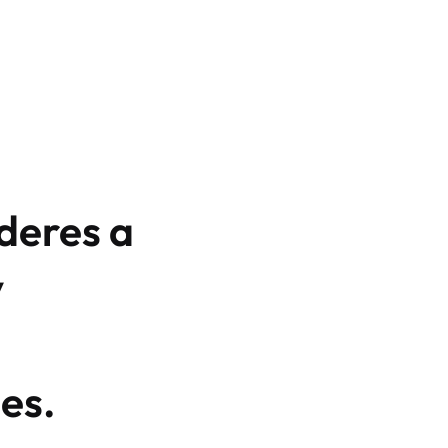
deres a
y
es.