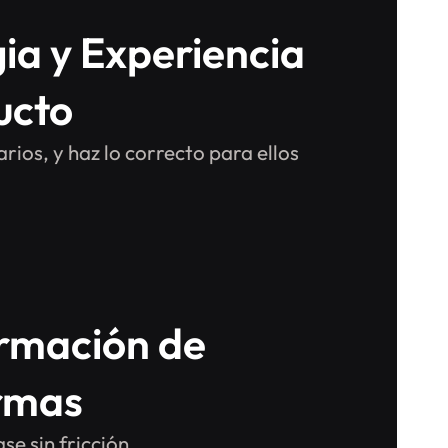
ia y Experiencia
ucto
rios, y haz lo correcto para ellos
rmación de
rmas
se sin fricción