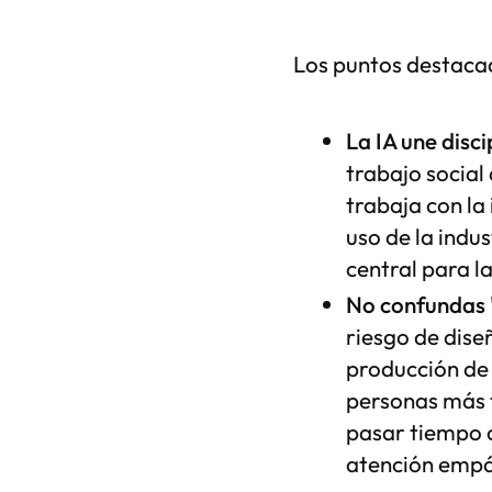
Los puntos destacad
La IA une disci
trabajo social
trabaja con la
uso de la indu
central para l
No confundas "
riesgo de dise
producción de l
personas más 
pasar tiempo c
atención empá