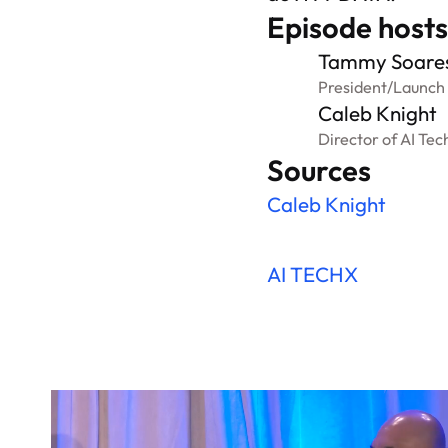
Episode hosts
Tammy Soare
President
/
Launch
Caleb Knight
Director of AI Te
Sources
Caleb Knight
AI TECHX