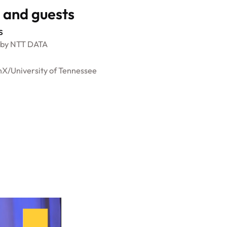
 and guests
s
 by NTT DATA
chX
/
University of Tennessee