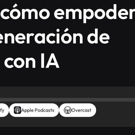
e cómo empoder
eneración de
 con IA
fy
Apple Podcasts
Overcast