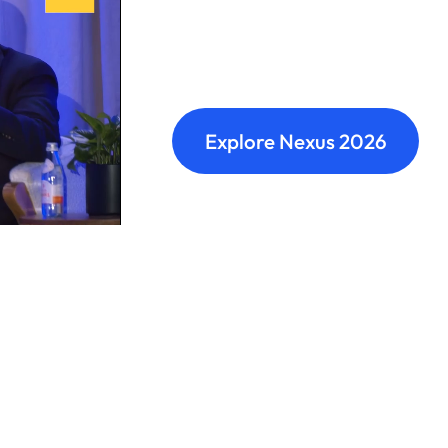
Nexus: A diffe
Where transformation leaders
build meaningful connections 
Explore Nexus 2026