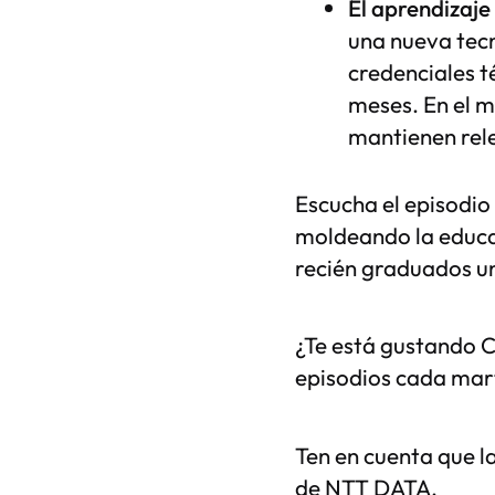
El aprendizaje
una nueva tecn
credenciales t
meses. En el m
mantienen rel
Escucha el episodio
moldeando la educac
recién graduados un
¿Te está gustando C
episodios cada mar
Ten en cuenta que l
de NTT DATA.