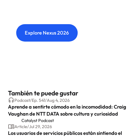
Where transformation leaders come together
to challenge ideas, build meaningful
connections and shape what's next.
Explore Nexus 2026
También te puede gustar
Podcast
/
Ep.
541
/
Aug 4, 2026
Aprende a sentirte cómodo en la incomodidad: Craig
Vaughan de NTT DATA sobre cultura y curiosidad
Catalyst Podcast
Article
/
Jul 29, 2026
Los usuarios de servicios públicos están sintiendo el