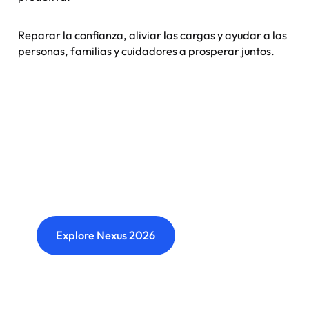
Reparar la confianza, aliviar las cargas y ayudar a las
personas, familias y cuidadores a prosperar juntos.
Nexus: A different kind of
event
Where transformation leaders come together
to challenge ideas, build meaningful
connections and shape what's next.
Explore Nexus 2026