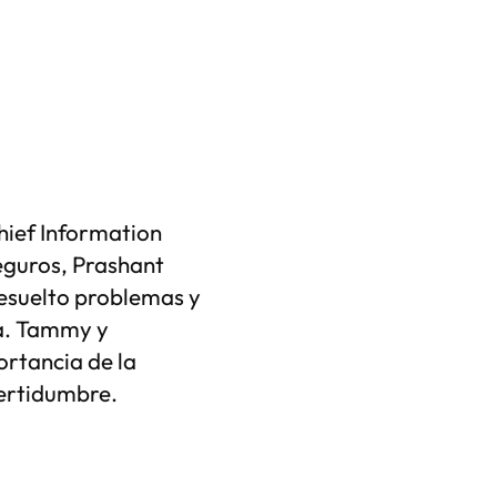
hief Information
eguros, Prashant
resuelto problemas y
ja. Tammy y
ortancia de la
certidumbre.