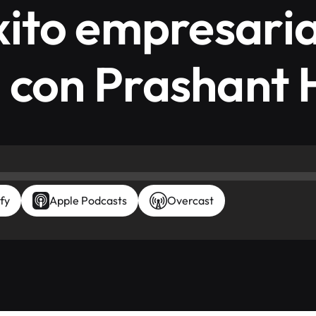
xito empresaria
 con Prashant 
fy
Apple Podcasts
Overcast