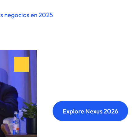
los negocios en 2025
Nexus: A diffe
Where transformation leaders
build meaningful connections 
Explore Nexus 2026