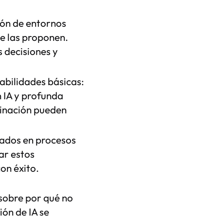
ión de entornos
e las proponen.
 decisiones y
 habilidades básicas:
 IA y profunda
binación pueden
sados en procesos
ar estos
on éxito.
sobre por qué no
ión de IA se