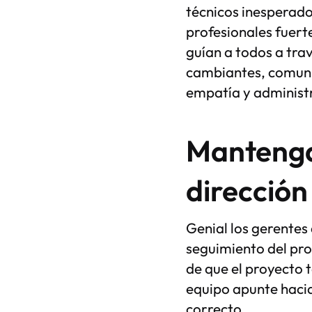
técnicos inesperado
profesionales fuert
guían a todos a tra
cambiantes, comuni
empatía y administr
Mantenga
dirección
Genial
los gerentes
seguimiento del pr
de que el proyecto 
equipo apunte hacia
correcto.