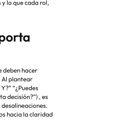
y lo que cada rol,
aporta
re deben hacer
. Al plantear
a Y?” “¿Puedes
ta decisión?”) , es
 desalineaciones.
s hacia la claridad