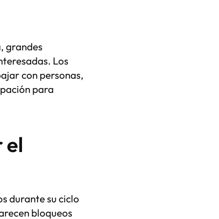
a, grandes
interesadas. Los
bajar con personas,
cipación para
 el
 durante su ciclo
parecen bloqueos