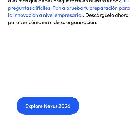
diez más que debes preguntarte en nuestro ebook,
10
preguntas difíciles: Pon a prueba tu preparación para
la innovación a nivel empresarial
. Descárguelo ahora
para ver cómo se mide su organización.
Nexus: A different kind of
event
Where transformation leaders come together
to challenge ideas, build meaningful
connections and shape what's next.
Explore Nexus 2026