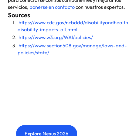
para conectarse con sus componentes y mejorar los
servicios,
ponerse en contacto
con nuestros expertos.
Sources
https://www.cdc.gov/ncbddd/disabilityandhealth/in
disability-impacts-all.html
https://www.w3.org/WAI/policies/
https://www.section508.gov/manage/laws-and-
policies/state/
Nexus: A different kind of
event
Where transformation leaders come together
to challenge ideas, build meaningful
connections and shape what's next.
Explore Nexus 2026