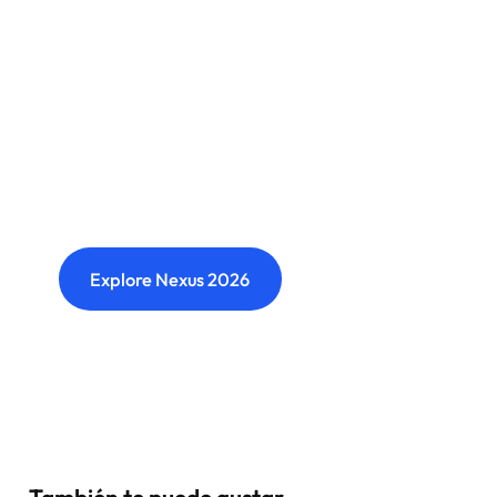
Nexus: A different kind of
event
Where transformation leaders come together
to challenge ideas, build meaningful
connections and shape what's next.
Explore Nexus 2026
También te puede gustar