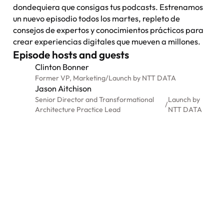
dondequiera que consigas tus podcasts. Estrenamos
un nuevo episodio todos los martes, repleto de
consejos de expertos y conocimientos prácticos para
crear experiencias digitales que mueven a millones.
Episode hosts and guests
Clinton Bonner
Former VP, Marketing
/
Launch by NTT DATA
Jason Aitchison
Senior Director and Transformational
Launch by
/
Architecture Practice Lead
NTT DATA
Nexus: A different kind of
event
Where transformation leaders come together
to challenge ideas, build meaningful
connections and shape what's next.