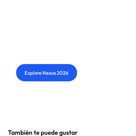
Nexus: A different kind of
event
Where transformation leaders come together
to challenge ideas, build meaningful
connections and shape what's next.
Explore Nexus 2026
También te puede gustar