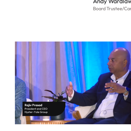
Andy Wardla
Board Trustee
/
Cam