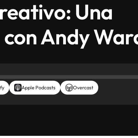
creativo: Una
n con Andy War
fy
Apple Podcasts
Overcast