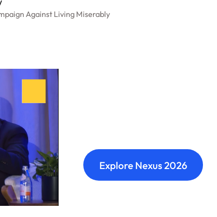
w
paign Against Living Miserably
Nexus: A diffe
Where transformation leaders
build meaningful connections 
Explore Nexus 2026