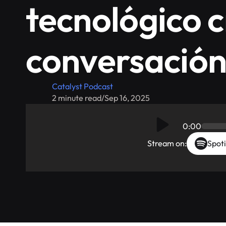
tecnológico 
conversació
Catalyst Podcast
2 minute read
/
Sep 16, 2025
0:00
Stream on:
Spoti