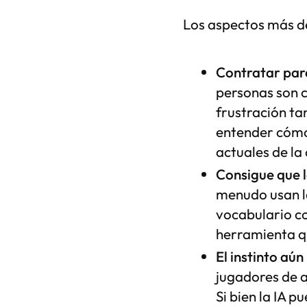
Los aspectos más de
Contratar para
personas son c
frustración ta
entender cómo 
actuales de la 
Consigue que 
menudo usan la
vocabulario c
herramienta q
El instinto aún
jugadores de a
Si bien la IA 