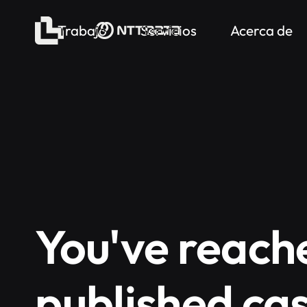
Trabajo
Servicios
Acerca de
You've reach
published ca