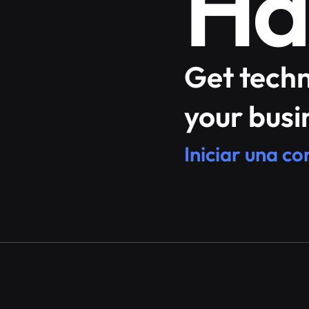
Ha
Get tech
your busi
Iniciar una c