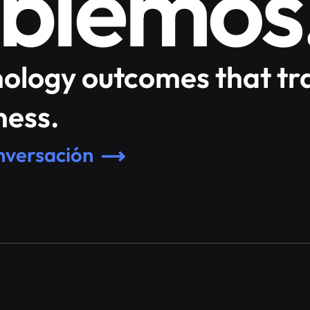
blemos
nology outcomes that t
ness.
onversación