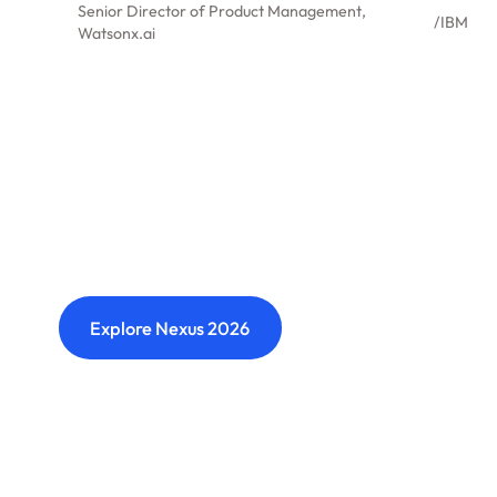
Senior Director of Product Management,
/
IBM
Watsonx.ai
Nexus: A different kind of
event
Where transformation leaders come together
to challenge ideas, build meaningful
connections and shape what's next.
Explore Nexus 2026